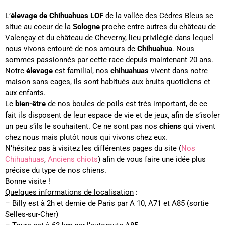
L’
élevage de Chihuahuas LOF
de la vallée des Cèdres Bleus se
situe au coeur de la
Sologne
proche entre autres du château de
Valençay et du château de Cheverny, lieu privilégié dans lequel
nous vivons entouré de nos amours de
Chihuahua
. Nous
sommes passionnés par cette race depuis maintenant 20 ans.
Notre
élevage
est familial, nos
chihuahuas
vivent dans notre
maison sans cages, ils sont habitués aux bruits quotidiens et
aux enfants.
Le
bien-être
de nos boules de poils est très important, de ce
fait ils disposent de leur espace de vie et de jeux, afin de s’isoler
un peu s’ils le souhaitent. Ce ne sont pas nos
chiens
qui vivent
chez nous mais plutôt nous qui vivons chez eux.
N’hésitez pas à visitez les différentes pages du site (
Nos
Chihuahuas
,
Anciens chiots
) afin de vous faire une idée plus
précise du type de nos chiens.
Bonne visite !
Quelques informations de localisation
:
– Billy est à 2h et demie de Paris par A 10, A71 et A85 (sortie
Selles-sur-Cher)