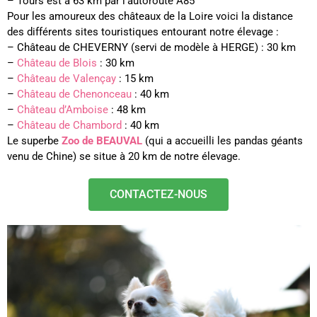
– Tours est à 63 km par l’autoroute A85
Pour les amoureux des châteaux de la Loire voici la distance
des différents sites touristiques entourant notre élevage :
– Château de CHEVERNY (servi de modèle à HERGE) : 30 km
–
Château de Blois
: 30 km
–
Château de Valençay
: 15 km
–
Château de Chenonceau
: 40 km
–
Château d’Amboise
: 48 km
–
Château de Chambord
: 40 km
Le superbe
Zoo de BEAUVAL
(qui a accueilli les pandas géants
venu de Chine) se situe à 20 km de notre élevage.
CONTACTEZ-NOUS