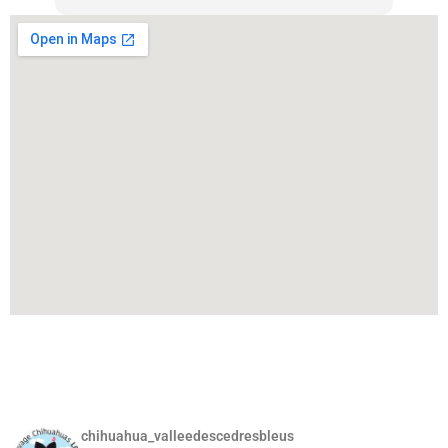
chihuahua_valleedescedresbleus