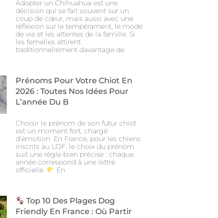
Adopter un Chihuahua est une
décision qui se fait souvent sur un
coup de cœur, mais aussi avec une
réflexion sur le tempérament, le mode
de vie et les attentes de la famille. Si
les femelles attirent
traditionnellement davantage de
Prénoms Pour Votre Chiot En
2026 : Toutes Nos Idées Pour
L’année Du B
Choisir le prénom de son futur chiot
est un moment fort, chargé
d’émotion. En France, pour les chiens
inscrits au LOF, le choix du prénom
suit une règle bien précise : chaque
année correspond à une lettre
officielle.
En
Top 10 Des Plages Dog
Friendly En France : Où Partir