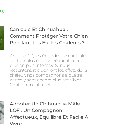
es
Canicule Et Chihuahua :
Comment Protéger Votre Chien
Pendant Les Fortes Chaleurs ?
Chaque été, les épisodes de canicule
sont de plus en plus fréquents et de
plus en plus intenses. Si nous
ressentons rapidement les effets de la
chaleur, nos compagnons à quatre
pattes y sont encore plus sensibles.
Contrairement à l’être
Adopter Un Chihuahua Mâle
LOF : Un Compagnon
Affectueux, Équilibré Et Facile À
Vivre