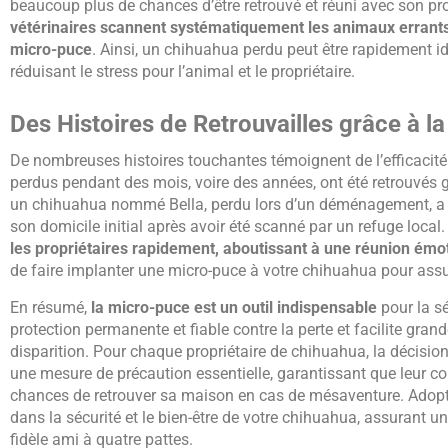
beaucoup plus de chances d’être retrouvé et réuni avec son pro
vétérinaires scannent systématiquement les animaux errants 
micro-puce
. Ainsi, un chihuahua perdu peut être rapidement ide
réduisant le stress pour l’animal et le propriétaire.
Des Histoires de Retrouvailles grâce à l
De nombreuses histoires touchantes témoignent de l’efficacit
perdus pendant des mois, voire des années, ont été retrouvés gr
un chihuahua nommé Bella, perdu lors d’un déménagement, a ét
son domicile initial après avoir été scanné par un refuge local
les propriétaires rapidement, aboutissant à une réunion émo
de faire implanter une micro-puce à votre chihuahua pour assur
En résumé,
la micro-puce est un outil indispensable
pour la sé
protection permanente et fiable contre la perte et facilite gran
disparition. Pour chaque propriétaire de chihuahua, la décisio
une mesure de précaution essentielle, garantissant que leur 
chances de retrouver sa maison en cas de mésaventure. Adopter
dans la sécurité et le bien-être de votre chihuahua, assurant un
fidèle ami à quatre pattes.