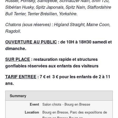
Russel, Pomsky, Samoyède, Schnauzer Nain, Shih Tzu,
Sibérian Husky, Spitz Japonais, Spitz Nain, Staffordshire
Bull Terrier, Terrier Brésilien, Yorkshire.
Chatons (sous réserves) : Higland Straight, Maine Coon,
Ragdoll.
OUVERTURE AU PUBLIC
: de 10H à 18H30 samedi et
dimanche.
SUR PLACE
: restauration rapide et structures
gonflables réservées aux enfants des visiteurs
TARIF ENTREE
: 7 € et 3 € pour les enfants de 2 à 11
ans.
Summary
Event
Salon chiots - Bourg en Bresse
Location
Bourg en Bresse
,
Parc des expositions de
Bourg en Bresse
,
Bourg en